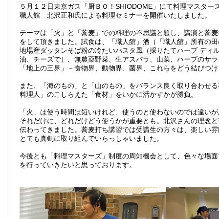
５月１２日東京ガス「厨ＢＯ！SHIODOME」にて料理マスター
職人館 北沢正和氏による料理セミナーを開催いたしました。
テーマは「火」と「蕎麦」での料理の不思議と題し、講演と蕎麦
をして頂きました。試食は、「職人館」酒（「職人館」所有の田
地場産ダッタンそば粉の冷たいパスタ風（採りたてハーブ ディ
油、チーズで）、無農薬野菜、生アスパラ、山菜、ハーブのサラ
「地上の三界」－食物界、動物界、菌界、これらをどう結びつけ
また、「海のもの」と「山のもの」をバランス良く取り合わせる
料理人」のこしらえた「食材」をいかに活かすかが勝負。
「火」は使う時間は短いけれど、使うのと使わないのでは違いが
それだけに、どれだけどう使うかが重要とも。北沢さんの理念と
伝わってきました。蕎麦打ち講習では受講生の方々は、楽しい雰
とても真剣に取り組んでいらっしゃいました。
今後とも「料理マスターズ」制度の周知機会として、色々な場面
を行っていきたいと思っております。